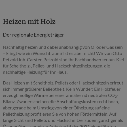
Heizen mit Holz
Der regionale Energieträger
Nachhaltig heizen und dabei unabhängig von Öl oder Gas sein
– klingt wie ein Wunschtraum? Ist es aber nicht! Wir von Otto
Petzold Inh. Carsten Petzold sind Ihr Fachhandwerker aus Kiel
für Scheitholz-, Pellet- und Hackschnitzelheizungen, die
nachhaltige Heizung für Ihr Haus.
Das Heizen mit Scheitholz, Pellets oder Hackschnitzeln erfreut
sich immer größerer Beliebtheit. Kein Wunder: Ein Holzfeuer
erzeugt mollige Wärme bei einer annähernd neutralen CO
-
2
Bilanz. Zwar erscheinen die Anschaffungskosten recht hoch,
aber gerade beim Umstieg von einer Ölheizung auf eine
Pelletheizung profitieren Sie von hohen Fördermitteln. Auf
lange Sicht sind Pellets und Hackschnitzel zudem günstiger als
Öl oder Gas – gerade in Anbetracht der 2021 eingeführten