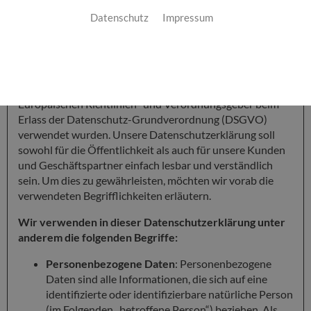
Datenschutz
Impressum
1 Begriffsbestimmungen
Die Datenschutzerklärung der Otto Petzold Inh. Carsten
Petzold beruht auf den Begrifflichkeiten, die durch den
Europäischen Richtlinien- und Verordnungsgeber beim
Erlass der Datenschutz-Grundverordnung (DSGVO)
verwendet wurden. Unsere Datenschutzerklärung soll
sowohl für die Öffentlichkeit als auch für unsere Kunden
und Geschäftspartner einfach lesbar und verständlich
sein. Um dies zu gewährleisten, möchten wir vorab die
verwendeten Begrifflichkeiten erläutern.
Wir verwenden in dieser Datenschutzerklärung unter
anderem die folgenden Begriffe:
Personenbezogene Daten
: Personenbezogene
Daten sind alle Informationen, die sich auf eine
identifizierte oder identifizierbare natürliche Person
(im Folgenden „betroffene Person“) beziehen. Als