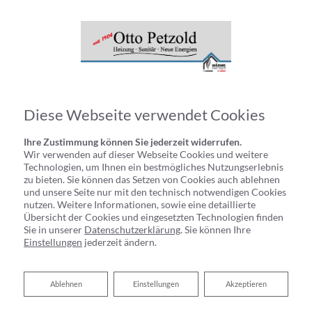
Diese Webseite verwendet Cookies
Ihre Zustimmung können Sie jederzeit widerrufen.
Wir verwenden auf dieser Webseite Cookies und weitere
Technologien, um Ihnen ein bestmögliches Nutzungserlebnis
zu bieten. Sie können das Setzen von Cookies auch ablehnen
und unsere Seite nur mit den technisch notwendigen Cookies
nutzen. Weitere Informationen, sowie eine detaillierte
Datenschutzerklärung
Übersicht der Cookies und eingesetzten Technologien finden
Sie in unserer
Datenschutzerklärung
. Sie können Ihre
Wir bedanken uns für Ihren Besuch bei Otto Petzold Inh.
Einstellungen
jederzeit ändern.
Carsten Petzold. Der sichere Umgang mit Ihren Daten ist uns
besonders wichtig. Wir möchten Sie daher hiermit ausführlich
Ablehnen
Ablehnen
Einstellungen
Akzeptieren
über die Verwendung Ihrer Daten bei dem Besuch unseres
Webauftritts informieren.